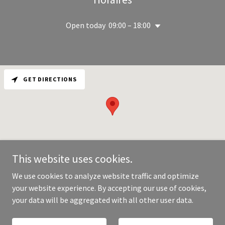
Open today
09:00 – 18:00
GET DIRECTIONS
This website uses cookies.
We use cookies to analyze website traffic and optimize
your website experience. By accepting our use of cookies,
Copyright © 2026 Unlimited Services - All Rights Reserved.
your data will be aggregated with all other user data.
Powered by