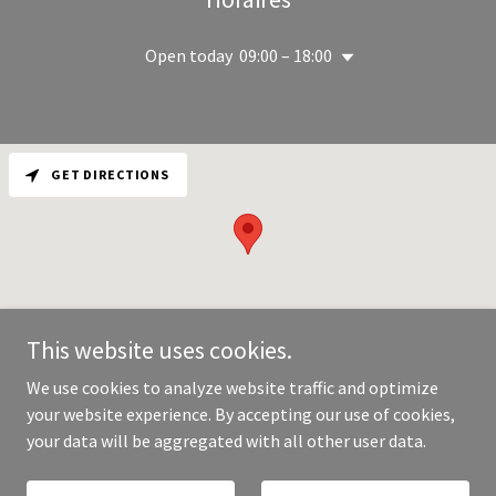
Open today
09:00 – 18:00
GET DIRECTIONS
This website uses cookies.
We use cookies to analyze website traffic and optimize
your website experience. By accepting our use of cookies,
Copyright © 2026 Unlimited Services - All Rights Reserved.
your data will be aggregated with all other user data.
Powered by