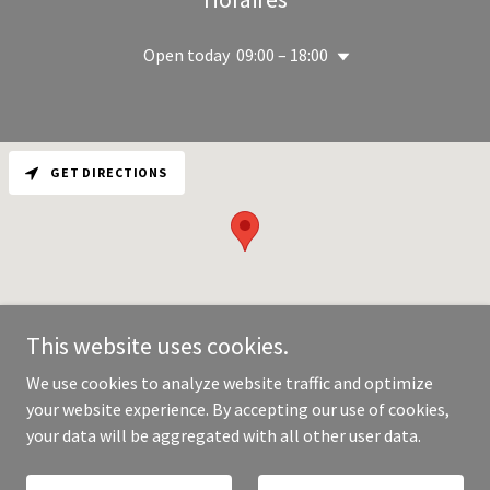
Open today
09:00 – 18:00
GET DIRECTIONS
This website uses cookies.
We use cookies to analyze website traffic and optimize
your website experience. By accepting our use of cookies,
Copyright © 2026 Unlimited Services - All Rights Reserved.
your data will be aggregated with all other user data.
Powered by