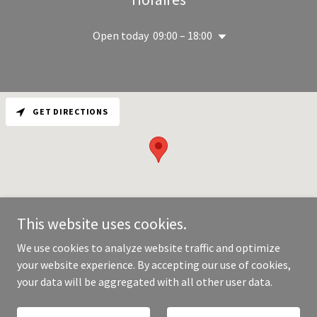
Open today
09:00 – 18:00
GET DIRECTIONS
This website uses cookies.
We use cookies to analyze website traffic and optimize
your website experience. By accepting our use of cookies,
Copyright © 2026 Unlimited Services - All Rights Reserved.
your data will be aggregated with all other user data.
Powered by