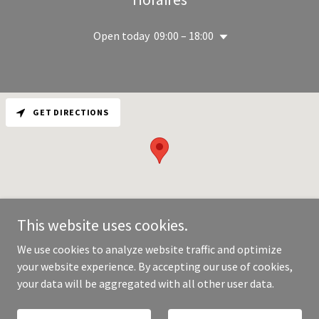
Open today
09:00 – 18:00
GET DIRECTIONS
This website uses cookies.
We use cookies to analyze website traffic and optimize
your website experience. By accepting our use of cookies,
Copyright © 2026 Unlimited Services - All Rights Reserved.
your data will be aggregated with all other user data.
Powered by