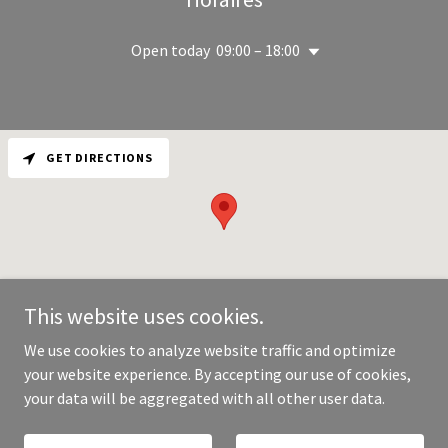
Open today
09:00 – 18:00
GET DIRECTIONS
This website uses cookies.
We use cookies to analyze website traffic and optimize
your website experience. By accepting our use of cookies,
Copyright © 2026 Unlimited Services - All Rights Reserved.
your data will be aggregated with all other user data.
Powered by