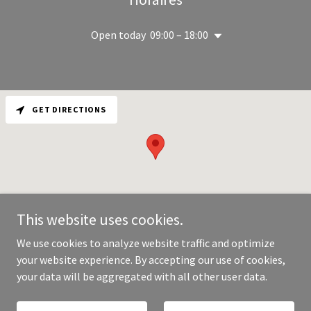
Open today
09:00 – 18:00
GET DIRECTIONS
This website uses cookies.
We use cookies to analyze website traffic and optimize
your website experience. By accepting our use of cookies,
Copyright © 2026 Unlimited Services - All Rights Reserved.
your data will be aggregated with all other user data.
Powered by