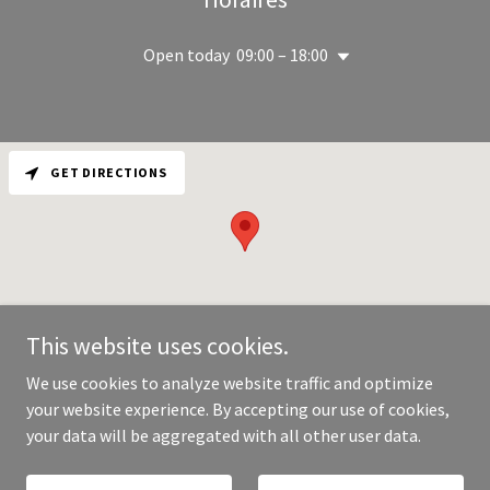
Open today
09:00 – 18:00
GET DIRECTIONS
This website uses cookies.
We use cookies to analyze website traffic and optimize
your website experience. By accepting our use of cookies,
Copyright © 2026 Unlimited Services - All Rights Reserved.
your data will be aggregated with all other user data.
Powered by